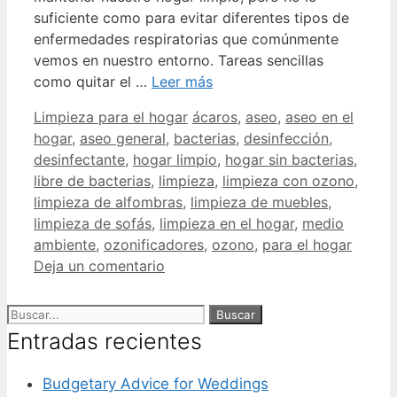
suficiente como para evitar diferentes tipos de
enfermedades respiratorias que comúnmente
vemos en nuestro entorno. Tareas sencillas
como quitar el …
Leer más
Limpieza para el hogar
ácaros
,
aseo
,
aseo en el
hogar
,
aseo general
,
bacterias
,
desinfección
,
desinfectante
,
hogar limpio
,
hogar sin bacterias
,
libre de bacterias
,
limpieza
,
limpieza con ozono
,
limpieza de alfombras
,
limpieza de muebles
,
limpieza de sofás
,
limpieza en el hogar
,
medio
ambiente
,
ozonificadores
,
ozono
,
para el hogar
Deja un comentario
Entradas recientes
Budgetary Advice for Weddings