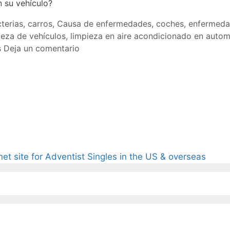
n su vehículo?
terias
,
carros
,
Causa de enfermedades
,
coches
,
enfermedad
ieza de vehículos
,
limpieza en aire acondicionado en autom
s
Deja un comentario
rnet site for Adventist Singles in the US & overseas