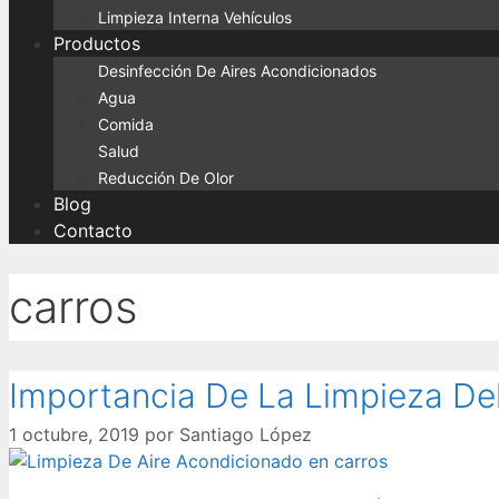
Limpieza Interna Vehículos
Productos
Desinfección De Aires Acondicionados
Agua
Comida
Salud
Reducción De Olor
Blog
Contacto
carros
Importancia De La Limpieza Del
1 octubre, 2019
por
Santiago López