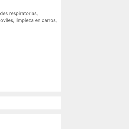
es respiratorias
,
óviles
,
limpieza en carros
,