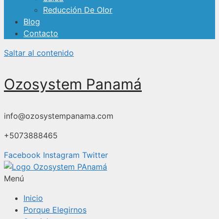
Reducción De Olor
Blog
Contacto
Saltar al contenido
Ozosystem Panamá
info@ozosystempanama.com
+5073888465
Facebook
Instagram
Twitter
Menú
Inicio
Porque Elegirnos